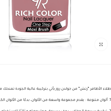
انقر للتكبير
طلاء الأظافر “رتش” من جولدن روز يأتي بتركيبة عالية الجودة تمنحك مظهرً
1. ألوان متنوعة : يقدم مجموعة واسعة من الألوان، بدءًا من الألوان الكلاسيكية إلى الألوان العصرية، مما يناسب كل الأذواق والمناسبات.