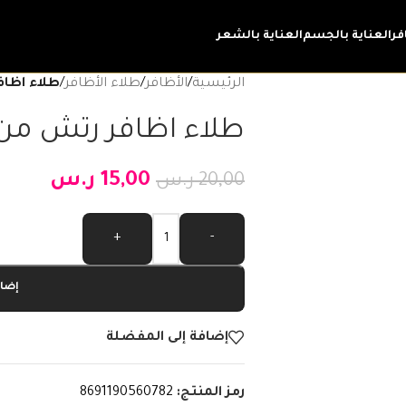
فر
العناية بالجسم
العناية بالشعر
الرئيسية
/
الأظافر
/
طلاء الأظافر
/
طلاء اظافر
طلاء اظافر رتش من ج
15,00
ر.س
20,00
ر.س
Alternative:
+
-
إضاف
إضافة إلى المفضلة
رمز المنتج:
8691190560782