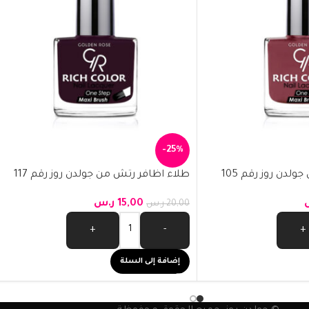
-25%
لدن روز رقم 105
طلاء اظافر رتش من جولدن روز رقم 117
15,00
ر.س
20,00
ر.س
+
-
+
إضافة إلى السلة