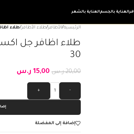
فر
العناية بالجسم
العناية بالشعر
الرئيسية
/
الأظافر
/
طلاء الأظافر
/
طلاء اظافر
طلاء اظافر جل اكست
30
15,00
ر.س
20,00
ر.س
Alternative:
+
-
إضاف
إضافة إلى المفضلة