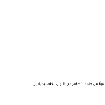
يعطيكى مظهر جل لامع و تأثير ممتلئ غني و إنه يخلق تأثيرًا شديدًا يشبه “الجل” ويمنح لمعانًا مثاليًا مع لمسة نهائية ممتلئة. متوفر في 74 لونًا من طلاء الأظافر من الألوان الكلاسيكية إلى