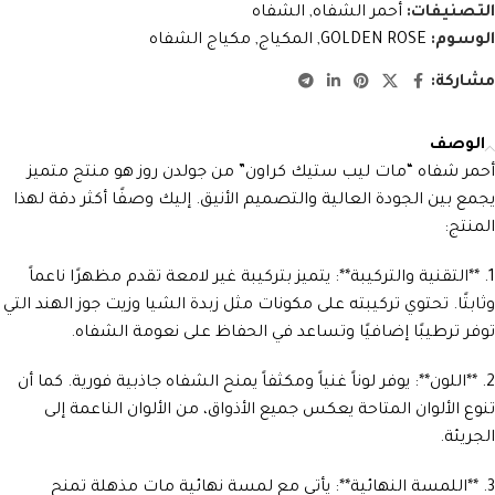
التصنيفات:
أحمر الشفاه
,
الشفاه
الوسوم:
GOLDEN ROSE
,
المكياج
,
مكياج الشفاه
مشاركة:
الوصف
أحمر شفاه “مات ليب ستيك كراون” من جولدن روز هو منتج متميز
يجمع بين الجودة العالية والتصميم الأنيق. إليك وصفًا أكثر دقة لهذا
المنتج:
1. **التقنية والتركيبة**: يتميز بتركيبة غير لامعة تقدم مظهرًا ناعماً
وثابتًا. تحتوي تركيبته على مكونات مثل زبدة الشيا وزيت جوز الهند التي
توفر ترطيبًا إضافيًا وتساعد في الحفاظ على نعومة الشفاه.
2. **اللون**: يوفر لوناً غنياً ومكثفاً يمنح الشفاه جاذبية فورية. كما أن
تنوع الألوان المتاحة يعكس جميع الأذواق، من الألوان الناعمة إلى
الجريئة.
3. **اللمسة النهائية**: يأتي مع لمسة نهائية مات مذهلة تمنح