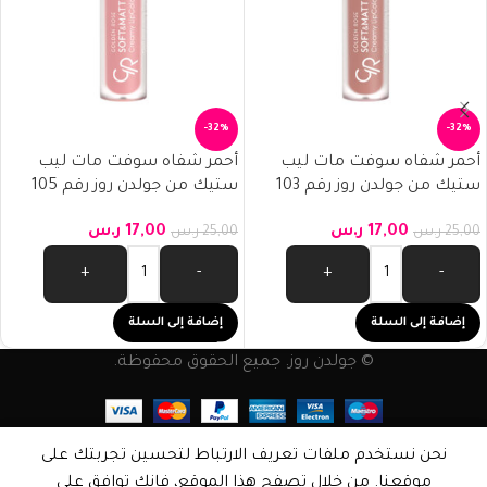
-32%
-32%
أحمر شفاه سوفت مات ليب
أحمر شفاه سوفت مات ليب
ستيك من جولدن روز رقم 103
ستيك من جولدن روز رقم 105
17,00
ر.س
17,00
ر.س
25,00
ر.س
25,00
ر.س
+
-
+
-
إضافة إلى السلة
إضافة إلى السلة
© جولدن روز. جميع الحقوق محفوظة.
نحن نستخدم ملفات تعريف الارتباط لتحسين تجربتك على
موقعنا. من خلال تصفح هذا الموقع، فإنك توافق على