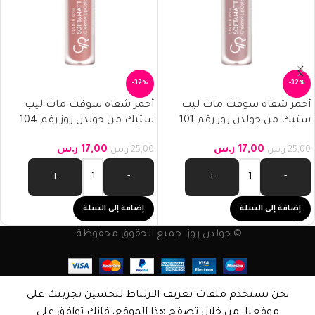
-32%
-32%
أحمر شفاه سوفت مات ليب
أحمر شفاه سوفت مات ليب
ستيك من جولدن روز رقم 101
ستيك من جولدن روز رقم 104
17,00
ر.س
17,00
ر.س
25,00
ر.س
25,00
ر.س
+
-
+
-
إضافة إلى السلة
إضافة إلى السلة
© جولدن روز. جميع الحقوق محفوظة.
نحن نستخدم ملفات تعريف الارتباط لتحسين تجربتك على
موقعنا. من خلال تصفح هذا الموقع، فإنك توافق على