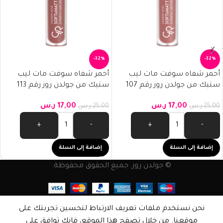
-32%
-32%
أحمر شفاه سوفت مات ليب
أحمر شفاه سوفت مات ليب
ستيك من جولدن روز رقم 107
ستيك من جولدن روز رقم 113
17,00
ر.س
17,00
ر.س
25,00
ر.س
25,00
ر.س
+
-
+
-
إضافة إلى السلة
إضافة إلى السلة
© جولدن روز. جميع الحقوق محفوظة.
نحن نستخدم ملفات تعريف الارتباط لتحسين تجربتك على
موقعنا. من خلال تصفح هذا الموقع، فإنك توافق على